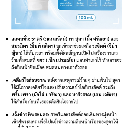
แฉคนชั่ว:
ธาตรี (ภณ ณวัสน์)
พา
สุดา (นิ้ง ศรัณยา)
และ
สมรมิตร (มิ้นท์ ลลิตา)
บุกเข้ามาช่วยเหลือ
ระจิตต์ (จีน่า
ญีนา)
ได้ทันเวลา พร้อมทั้งงัดหลักฐานเปิดโปงเรื่องราวเลว
ร้ายทั้งหมดที่
ขจร (เป๊ก เปรมณัช)
แอบทำเอาไว้ ทำเอาขจร
ถึงกับหน้าซีดเผือด หมดหนทางเอาตัวรอด
เคลียร์ใจก่อนจาก:
หลังจากเหตุการณ์ร้ายๆ ผ่านพ้นไป สุดา
ได้มีโอกาสเคลียร์ใจและปรับความเข้าใจกับระจิตต์ รวมถึง
พริ้มเพรา (ผักไผ่ ปารีณา)
และ
นารีวรรณ (เจน เจติยา)
ได้สำเร็จ ก่อนที่เธอจะตัดสินใจจากไป
แจ้งข่าวที่พระนคร:
ธาตรีและระจิตต์ออกเดินทางมุ่งหน้า
เข้าสู่พระนคร เพื่อไปแจ้งข่าวความคืบหน้าเรื่องของสุดาให้