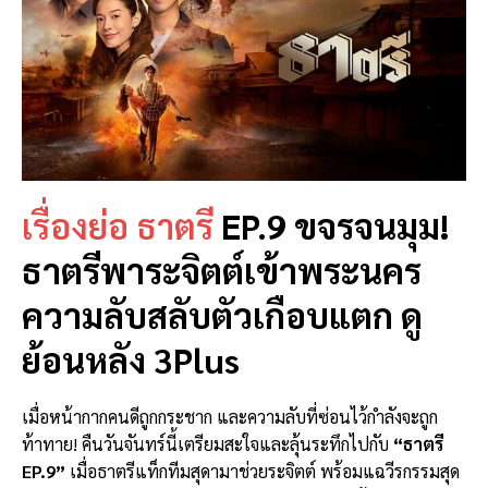
เรื่องย่อ ธาตรี
EP.9 ขจรจนมุม!
ธาตรีพาระจิตต์เข้าพระนคร
ความลับสลับตัวเกือบแตก ดู
ย้อนหลัง 3Plus
เมื่อหน้ากากคนดีถูกกระชาก และความลับที่ซ่อนไว้กำลังจะถูก
ท้าทาย! คืนวันจันทร์นี้เตรียมสะใจและลุ้นระทึกไปกับ
“ธาตรี
EP.9”
เมื่อธาตรีแท็กทีมสุดามาช่วยระจิตต์ พร้อมแฉวีรกรรมสุด