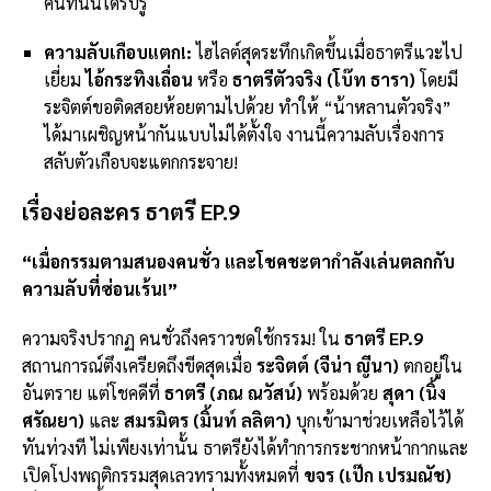
คนที่นั่นได้รับรู้
ความลับเกือบแตก!:
ไฮไลต์สุดระทึกเกิดขึ้นเมื่อธาตรีแวะไป
เยี่ยม
ไอ้กระทิงเถื่อน
หรือ
ธาตรีตัวจริง (โบ๊ท ธารา)
โดยมี
ระจิตต์ขอติดสอยห้อยตามไปด้วย ทำให้ “น้าหลานตัวจริง”
ได้มาเผชิญหน้ากันแบบไม่ได้ตั้งใจ งานนี้ความลับเรื่องการ
สลับตัวเกือบจะแตกกระจาย!
เรื่องย่อละคร ธาตรี EP.9
“เมื่อกรรมตามสนองคนชั่ว และโชคชะตากำลังเล่นตลกกับ
ความลับที่ซ่อนเร้น!”
ความจริงปรากฏ คนชั่วถึงคราวชดใช้กรรม! ใน
ธาตรี EP.9
สถานการณ์ตึงเครียดถึงขีดสุดเมื่อ
ระจิตต์ (จีน่า ญีนา)
ตกอยู่ใน
อันตราย แต่โชคดีที่
ธาตรี (ภณ ณวัสน์)
พร้อมด้วย
สุดา (นิ้ง
ศรัณยา)
และ
สมรมิตร (มิ้นท์ ลลิตา)
บุกเข้ามาช่วยเหลือไว้ได้
ทันท่วงที ไม่เพียงเท่านั้น ธาตรียังได้ทำการกระชากหน้ากากและ
เปิดโปงพฤติกรรมสุดเลวทรามทั้งหมดที่
ขจร (เป๊ก เปรมณัช)