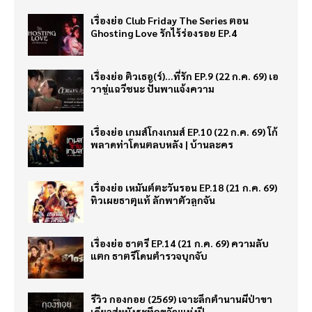
เรื่องย่อ Club Friday The Series ตอน
Ghosting Love รักไร้ร่องรอย EP.4
เรื่องย่อ ติวเธอ(ร์)…ที่รัก EP.9 (22 ก.ค. 69) เอ
วาขู่แฉวีชนะ ปั้นพาแจ้งความ
เรื่องย่อ เกมส์โกงเกมส์ EP.10 (22 ก.ค. 69) โก้
พลาดท่าโดนตลบหลัง | บ้านละคร
เรื่องย่อ เหมันต์ตะวันรอน EP.18 (21 ก.ค. 69)
ทิวเผยธาตุแท้ ลักพาตัวลูกจัน
เรื่องย่อ ธาตรี EP.14 (21 ก.ค. 69) ความลับ
แตก ธาตรีโดนตำรวจบุกจับ
รีวิว กองกอย (2569) เจาะลึกตำนานผีป่าขา
เดียวสู่หนังระทึกขวัญแห่งปี