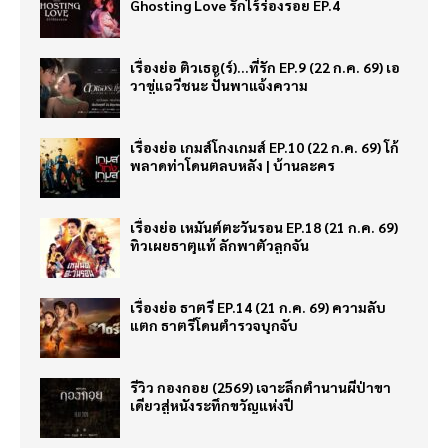
Ghosting Love รักไร้ร่องรอย EP.4
เรื่องย่อ ติวเธอ(ร์)…ที่รัก EP.9 (22 ก.ค. 69) เอ
วาขู่แฉวีชนะ ปั้นพาแจ้งความ
เรื่องย่อ เกมส์โกงเกมส์ EP.10 (22 ก.ค. 69) โก้
พลาดท่าโดนตลบหลัง | บ้านละคร
เรื่องย่อ เหมันต์ตะวันรอน EP.18 (21 ก.ค. 69)
ทิวเผยธาตุแท้ ลักพาตัวลูกจัน
เรื่องย่อ ธาตรี EP.14 (21 ก.ค. 69) ความลับ
แตก ธาตรีโดนตำรวจบุกจับ
รีวิว กองกอย (2569) เจาะลึกตำนานผีป่าขา
เดียวสู่หนังระทึกขวัญแห่งปี