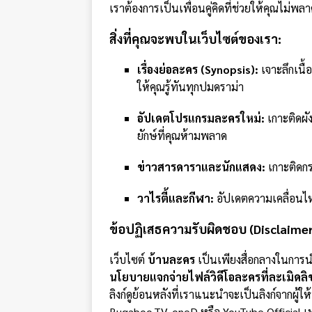
เราต้องการเป็นเพื่อนคู่คิดที่ช่วยให้คุณไม่
สิ่งที่คุณจะพบในเว็บไซต์ของเรา:
เรื่องย่อละคร (Synopsis):
เจาะลึกเนื
ให้คุณรู้ทันทุกปมดราม่า
อัปเดตโปรแกรมละครใหม่:
เกาะติดผ
ยักษ์ที่คุณห้ามพลาด
ข่าวสารดาราและนักแสดง:
เกาะติดกร
วาไรตี้และกีฬา:
อัปเดตความเคลื่อนไห
ข้อปฏิเสธความรับผิดชอบ (Disclaime
เว็บไซต์
บ้านละคร
เป็นเพียงสื่อกลางในการนำ
นโยบายแจกจ่ายไฟล์วิดีโอละครที่ละเมิดลิขส
ลิงก์ดูย้อนหลังที่เราแนะนำจะเป็นลิงก์จากผู้ใ
Bugaboo.TV, oneD หรือ YouTube Official เท