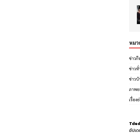
หมวด
ข่าวก
ข่าวทั
ข่าวบั
ภาพย
เรื่อง
Tded
อัปเด