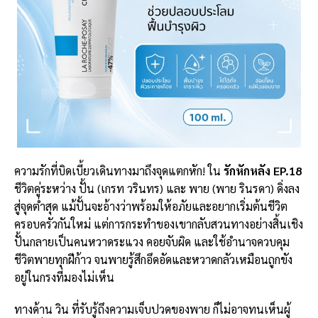
ความรักที่บิดเบี้ยวเดินทางมาถึงจุดแตกหัก! ใน
รักหักหลัง EP.18
ชีวิตคู่ระหว่าง ปั้น (เกรท วรินทร) และ พาย (พาย รินรดา) ดิ่งลง
สู่จุดต่ำสุด แม้ปั้นจะอ้างว่าพร้อมให้อภัยและอยากเริ่มต้นชีวิต
ครอบครัวกันใหม่ แต่การกระทำของเขากลับสวนทางอย่างสิ้นเชิง
ปั้นกลายเป็นคนหวาดระแวง คอยจับผิด และใช้อำนาจควบคุม
ชีวิตพายทุกฝีก้าว จนพายรู้สึกอึดอัดและหวาดกลัวเหมือนถูกขัง
อยู่ในกรงที่มองไม่เห็น
ทางด้าน วิน ที่รับรู้ถึงความเจ็บปวดของพาย ก็ไม่อาจทนเห็นผู้