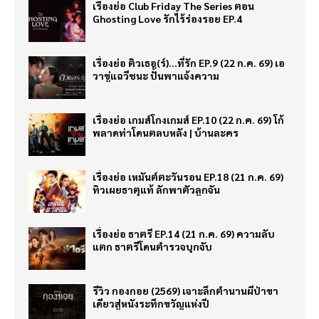
เรื่องย่อ Club Friday The Series ตอน
Ghosting Love รักไร้ร่องรอย EP.4
เรื่องย่อ ติวเธอ(ร์)…ที่รัก EP.9 (22 ก.ค. 69) เอ
วาขู่แฉวีชนะ ปั้นพาแจ้งความ
เรื่องย่อ เกมส์โกงเกมส์ EP.10 (22 ก.ค. 69) โก้
พลาดท่าโดนตลบหลัง | บ้านละคร
เรื่องย่อ เหมันต์ตะวันรอน EP.18 (21 ก.ค. 69)
ทิวเผยธาตุแท้ ลักพาตัวลูกจัน
เรื่องย่อ ธาตรี EP.14 (21 ก.ค. 69) ความลับ
แตก ธาตรีโดนตำรวจบุกจับ
รีวิว กองกอย (2569) เจาะลึกตำนานผีป่าขา
เดียวสู่หนังระทึกขวัญแห่งปี