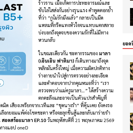
ร้าวราน เมื่อเกิดการปะทะอารมณ์และ
ขับไล่ไสส่งกันอย่างรุนแรง คำพูดตอกย้ำ
ที่ว่า
“กูไม่รักมึงแล้ว”
กลายเป็นมีด
แหลมที่กรีดแทงหัวใจจนแทบแตกสลาย
บ่งบอกถึงจุดจบของความรักที่ไม่มีทาง
หวนกลับ
ยอดน
ในขณะเดียวกัน ชะตากรรมของ
มาลา
(เอินเอิน ฟาติมา)
ก็เดินทางมาถึงจุด
พลิกผันครั้งใหญ่ เมื่อความผิดปกติทาง
ร่างกายนำไปสู่การตรวจอย่างละเอียด
และคำตอบจากปากคุณหมอที่ว่า
“เรา
ตรวจพบว่าแม่ครูมาลา…”
ได้สร้างความ
ตกตะลึงและอาจเป็นตัวแปรสำคัญที่
มิด เสียงเพรียกจากเวทีและ “ชุดนางรำ” ที่คุ้นเคย ยังคงรอ
ือกยอมแพ้ต่อโชคชะตา หรือจะลุกขึ้นสู้และกลับมาร่ายรำ
น
สอดสร้อยมาลา EP.10
วันพฤหัสบดีที่ 21 พฤษภาคม 2569
ังทางแอป oneD