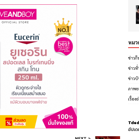
หมวด
ข่าวก
ข่าวทั
ข่าวบั
ภาพย
เรื่อง
Tded
อัปเด
NEXT