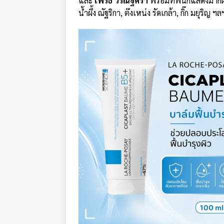
และ
เพิร์ธ วีริณฐ์ศรา
พร้อมทัพนักแสดงมากฝีมือ
น้ำผึ้ง ณัฐริกา, ต๊งเหน่ง รัดเกล้า, กิ๊ก มยุริญ ฯล