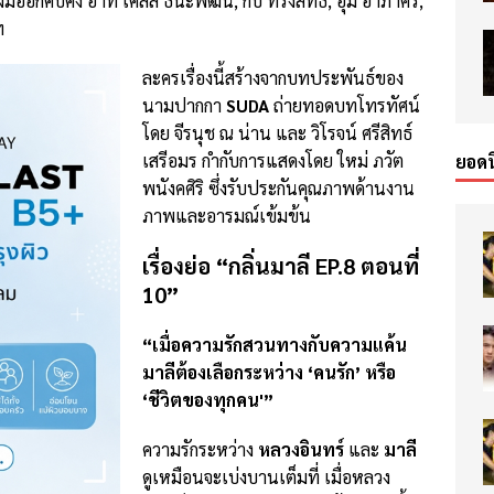
อีกคับคั่ง อาทิ เคลลี่ ธนะพัฒน์, กบ ทรงสิทธิ์, อุ๋ม อาภาศิริ,
ฯ
ละครเรื่องนี้สร้างจากบทประพันธ์ของ
นามปากกา
SUDA
ถ่ายทอดบทโทรทัศน์
โดย จีรนุช ณ น่าน และ วิโรจน์ ศรีสิทธ์
เสรีอมร กำกับการแสดงโดย ใหม่ ภวัต
ยอดน
พนังคศิริ ซึ่งรับประกันคุณภาพด้านงาน
ภาพและอารมณ์เข้มข้น
เรื่องย่อ “กลิ่นมาลี EP.8 ตอนที่
10”
“เมื่อความรักสวนทางกับความแค้น
มาลีต้องเลือกระหว่าง ‘คนรัก’ หรือ
‘ชีวิตของทุกคน'”
ความรักระหว่าง
หลวงอินทร์
และ
มาลี
ดูเหมือนจะเบ่งบานเต็มที่ เมื่อหลวง