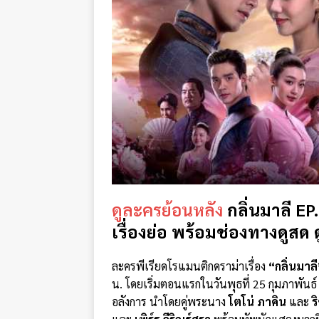
ดูละครย้อนหลัง
กลิ่นมาลี EP
เรื่องย่อ พร้อมช่องทางดูส
ละครพีเรียดโรแมนติกดราม่าเรื่อง
“กลิ่นมาลี
น. โดยเริ่มตอนแรกในวันพุธที่ 25 กุมภาพันธ
อลังการ นำโดยคู่พระนาง
โตโน่ ภาคิน
และ
ร