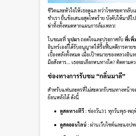
ชีวิตและหัวใจให้เธอดูแล ทว่าโชคชะตากลับเล
ชำเรา ยื่นข้อเสนอสุดโหดร้าย บังคับให้มาลี
ฆ่าทิ้งทั้งหมดหากแผนการล้มเหลว!
ในขณะที่
บุปผา
ถอดใจและประกาศกับ
พี่เพิ่
อินทร์เองก็ได้รับอนุญาตให้รื้อฟื้นคดีการตา
เบื้องหลังทั้งหมด เมื่อเป้าหมายของหลวงอิน
มือสังหาร… เธอจะเลือกหนทางใด? ติดตามค
ช่องทางการรับชม “กลิ่นมาลี”
สำหรับแฟนละครที่ไม่สะดวกรับชมทางหน้าจอท
ย้อนหลังได้ ดังนี้
ดูสดทางทีวี
: ช่องวัน31 ทุกวันพุธ-พฤ
ดูสดออนไลน์
: ผ่านเว็บไซต์และแอปพ