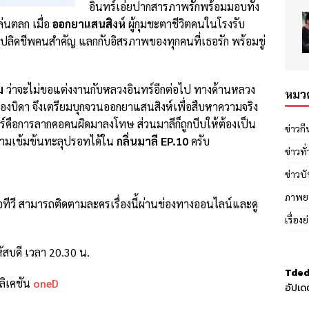
อินทร์เอ่ยปากสารภาพรักพร้อมมอบทั้ง
่นตลก เมื่อ
ออกยาแสนสิงห์
ผู้กุมชะตาชีวิตคนในโรงรับ
ไปปลิดชีพคนสำคัญ แลกกับอิสรภาพของทุกคนที่เธอรัก พร้อมขู่
ม
ว่าจะไม่ขอแต่งงานกับหลวงอินทร์อีกต่อไป ทางด้านหลวง
หมวด
ยของบิดา จึงเตรียมบุกจวนออกยาแสนสิงห์เพื่อสืบหาความจริง
ทร์คือการลากคอคนผิดมาลงโทษ ส่วนมาลีก็ถูกบีบให้ต้องเป็น
ข่าวก
วามเข้มข้นทะลุปรอทได้ใน
กลิ่นมาลี EP.10
ครับ
ข่าวทั
ข่าวบั
ภาพย
ีวี สามารถติดตามละครเรื่องนี้ผ่านช่องทางออนไลน์และดู
เรื่อง
หัสบดี เวลา 20.30 น.
Tded
ลิเคชัน
oneD
อัปเด