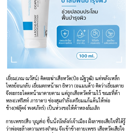
เยี่ยม(ภณ ณวัสน์) คิดจะฆ่าเสือหวัด(ป๋อ ณัฐวุฒิ) แต่พลังเหล็ก
ไหลย้อนกลับ เยี่ยมตกหน้าผา ยิหวา (อแมนด้า) คิดว่าเยี่ยมตาย
จึงจะกระโดดหน้าผาตายตาม แต่ถูกเสือหวัดห้ามไว้ ขณะที่ต้า
หลง(เฟริสท์ ภาราดา) ซ่องสุมกำลังเตรียมแก้แค้นให้พ่อ
ช้าง(ฟลุ๊คจ์ พงศภัทร์) เป็นห่วงขอให้ต้าหลงล้มเลิก
กายเพชร(สืบ บุญส่ง) ขึ้นนั่งบัลลังก์เจ้าเมือง ฝั่งลาซอเสียใจที่ได้รู้
ว่าพ่อจะล้างความทรงจำตน จึงเข้าข้างกายเพชร เสือหวัดเสียใจ