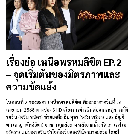
เรื่องย่อ เหนือพรหมลิขิต EP.2
– จุดเริ่มต้นของมิตรภาพและ
ความขัดแย้ง
ในตอนที่ 2 ของละคร
เหนือพรหมลิขิต
ที่ออกอากาศวันที่ 26
เมษายน 2568 ทางช่อง 3HD เรื่องราวดำเนินต่อจากเหตุการณ์ที่
รสริน
(พรีม รณิดา) ช่วยเหลือ
อินทุอร
(พริม พริมา) และ
อัญชิ
ตา
(ด.ญ. พัทธ์ธิดา) จากการถูกล่อลวง หลังจากนั้น
รัตนา
(เฟรช
อริศรา) แม่ของรสริน จำใจต้องรับสองพี่น้องมาอยู่ด้วย โดยมี