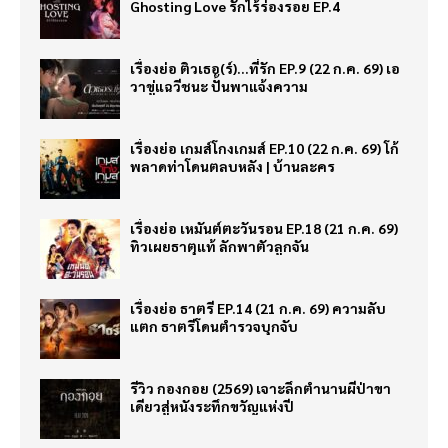
Ghosting Love รักไร้ร่องรอย EP.4
เรื่องย่อ ติวเธอ(ร์)…ที่รัก EP.9 (22 ก.ค. 69) เอ
วาขู่แฉวีชนะ ปั้นพาแจ้งความ
เรื่องย่อ เกมส์โกงเกมส์ EP.10 (22 ก.ค. 69) โก้
พลาดท่าโดนตลบหลัง | บ้านละคร
เรื่องย่อ เหมันต์ตะวันรอน EP.18 (21 ก.ค. 69)
ทิวเผยธาตุแท้ ลักพาตัวลูกจัน
เรื่องย่อ ธาตรี EP.14 (21 ก.ค. 69) ความลับ
แตก ธาตรีโดนตำรวจบุกจับ
รีวิว กองกอย (2569) เจาะลึกตำนานผีป่าขา
เดียวสู่หนังระทึกขวัญแห่งปี