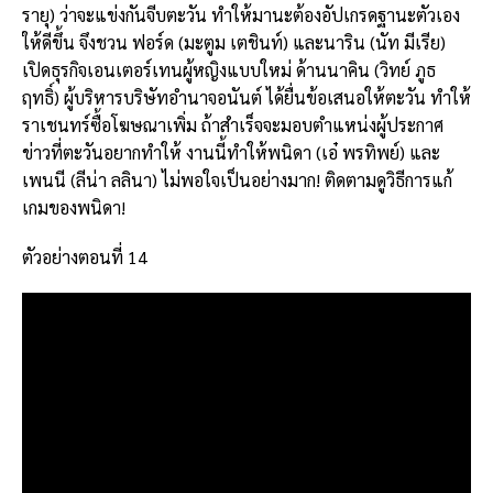
รายุ) ว่าจะแข่งกันจีบตะวัน ทำให้มานะต้องอัปเกรดฐานะตัวเอง
ให้ดีขึ้น จึงชวน ฟอร์ด (มะตูม เตชินท์) และนาริน (นัท มีเรีย)
เปิดธุรกิจเอนเตอร์เทนผู้หญิงแบบใหม่ ด้านนาคิน (วิทย์ ภูธ
ฤทธิ์) ผู้บริหารบริษัทอำนาจอนันต์ ได้ยื่นข้อเสนอให้ตะวัน ทำให้
ราเชนทร์ซื้อโฆษณาเพิ่ม ถ้าสำเร็จจะมอบตำแหน่งผู้ประกาศ
ข่าวที่ตะวันอยากทำให้ งานนี้ทำให้พนิดา (เอ๋ พรทิพย์) และ
เพนนี (ลีน่า ลลินา) ไม่พอใจเป็นอย่างมาก! ติดตามดูวิธีการแก้
เกมของพนิดา!
ตัวอย่างตอนที่ 14