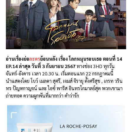
อ่านเรื่องย่อ
ละคร
ย้อนหลัง เรื่อง โลกหมุนรอบเธอ ตอนที่ 14
EP.14 ล่าสุด วันที่ 3 กันยายน 2567
ทางช่อง 3HD ทุกวัน
จันทร์-อังคาร เวลา 20.30 น. เริ่มตอนแรก 22 กรกฎาคมนี้
นำแสดงโดย โบว์ เมลดา สุศรี, เจมส์ จิรายุ ตั้งศรีสุข , เกรท วริน
ทร ปัญหกาญจน์ และ ไอซ์ พาริส อินทรโกมาลย์สุต พวกเขามา
ถ่ายทอด ความผูกพันที่มากกว่า คำว่ารัก