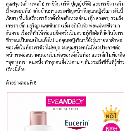
คุณสรุจ (เก้า นพเก้า) พาชีวัน (พีพี ปุญญ์ปรีดี) และพรชีวา (ครีม
มี่ พลอยปภัส) กลับบ้านมาและเผชิญหน้ากับคุณหญิงวีณา (ฮันนี่
ภัสสร) ที่แจ้งเรื่องพรชีวาตั้งท้องกับทวดอ่อน (ตุ๊ก ดวงตา) รวมถึง
เกษรา (กิ๊ก มยุริญ) และชินกร (เอ็ม อภินันท์) พ่อแม่พรชีวามา
กันครบ เรื่องที่ทำให้พ่อแม่ผิดหวังเป็นความรู้สึกผิดที่กัดกินใจพร
ชีวาจนเป็นลมเป็นแล้งไป แต่คุณหญิงวีณาก็ยังวุ่นวายหาตัวพ่อ
ของเด็กในท้องพรชีวาไม่หยุด จนคุณสรุจทนไม่ไหวประกาศต่อ
หน้าทวดอ่อนว่าตนเองเป็นพ่อของเด็กในท้อง และเด็กในท้องคือ
“จุฑาเทพ” คนหนึ่ง ทำทุกคนอึ้งไปตาม ๆ กันรวมถึงชีวันที่รู้ข่าว
เรื่องนี้ด้วย
ตัวอย่างตอนที่ 8